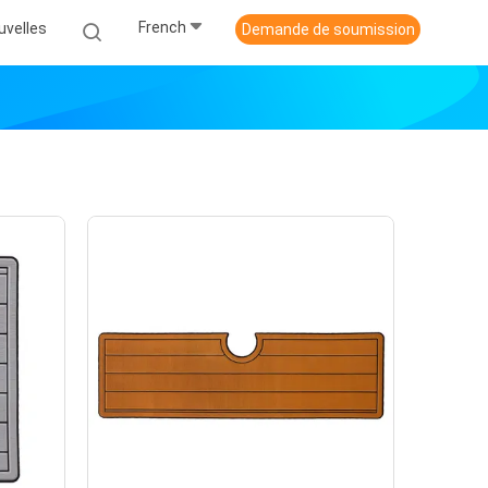
French
uvelles
Demande de soumission