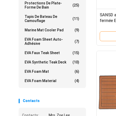
Protections De Plate-
(25)
Forme De Bain
SANSD a 
Tapis De Bateau De
(11)
fermée 
Camouflage
Marine Mat Cooler Pad
(9)
EVA Foam Sheet Auto-
(7)
Adhésive
EVA Faux Teak Sheet
(15)
EVA Synthetic Teak Deck
(10)
EVA Foam Mat
(6)
EVA Foam Material
(4)
Contacts
Contacts:
Mrs. Zoe Lee