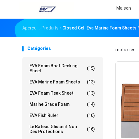
Maison
Aperçu
Produits
Closed Cell Eva Marine Foam Sheets F
Catégories
mots clés
「
EVA Foam Boat Decking
(15)
Sheet
EVA Marine Foam Sheets
(13)
EVA Foam Teak Sheet
(13)
Marine Grade Foam
(14)
EVA Fish Ruler
(10)
Le Bateau Glissent Non
(16)
Des Protections