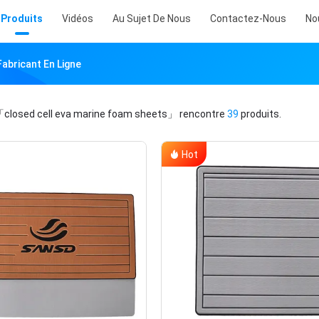
Produits
Vidéos
Au Sujet De Nous
Contactez-Nous
No
abricant En Ligne
closed cell eva marine foam sheets」
rencontre
39
produits.
Hot