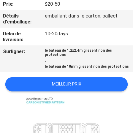
VISITE
Prix:
$20-50
D'USINE
Détails
emballant dans le carton, pallect
d'emballage:
CONTRÔLE
Délai de
10-20days
livraison:
DE
Surligner:
le bateau de 1.2x2.4m glissent non des
QUALITÉ
protections
,
le bateau de 10mm glissent non des protections
CONTACTEZ-
NOUS
MEILLEUR PRIX
NOUVELLES
DEMANDEZ
UNE