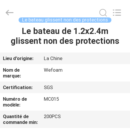
WeFoam
trading
Co.,Ltd.
All
Rights
Le bateau glissent non des protections
Reserved.
Developed
Le bateau de 1.2x2.4m
MAISON
by
ECER
glissent non des protections
PRODUITS
Lieu d'origine:
La Chine
VIDÉOS
Nom de
Wefoam
marque:
AU
Certification:
SGS
SUJET
Numéro de
MC015
DE
modèle:
NOUS
Quantité de
200PCS
commande min: